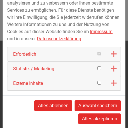
analysieren und zu verbessern oder Ihnen bestimmte
Services zu ermöglichen. Für diese Dienste benötigen
wir Ihre Einwilligung, die Sie jederzeit widerrufen können.
Weitere Informationen zu uns und der Nutzung von
Cookies auf dieser Website finden Sie im
Impressum
und in unserer
Datenschutzerklärung
.
MAX STREICHER GmbH & Co. KG aA
Erforderlich
Schwaigerbreite 17
94469 Deggendorf
Tel.:
+49 991 330-0
Statistik / Marketing
info@streicher.de
Datenschutz
Externe Inhalte
Kontakt
Alles ablehnen
Auswahl speichern
Impressum
Datenschutz
Alles akzeptieren
Verhaltenskodex/AGB/AEB