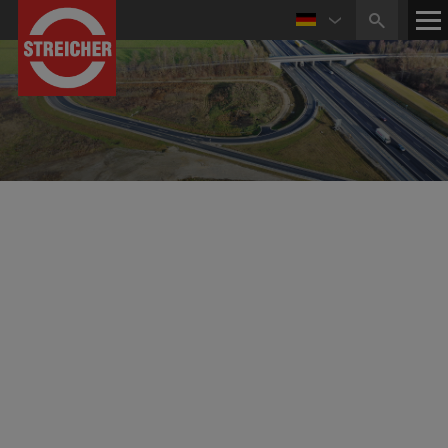
Referenzen Tief- und Ingenieurbau
Straßen- und Tiefbau
Ausbau Bundesstraße B85 westlich von
Ayrhof
Instandsetzung der bestehenden B85 auf 1,3 km,