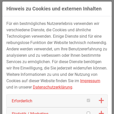
Ausbau der B 11 Deggendorf - Bayerisch Eisenstein
Hinweis zu Cookies und externen Inhalten
auf einer Länge von ca. 420 m mit Verbreiterung auf
drei Fahrspuren im Bereich der Kuppe am Hochbühl.
Für ein bestmögliches Nutzererlebnis verwenden wir
Die Arbeiten umfassten den im Rahmen der
verschiedene Dienste, die Cookies und ähnliche
Kuppenabsenkung erforderlichen Erdbau, die
Technologien verwenden. Einige Dienste sind für eine
Erstellung und Anpassung der Entwässerung, die
reibungslose Funktion der Website technisch notwendig.
Herstellung des Oberbaus sowie die Arbeiten am
Andere werden verwendet, um Ihre Benutzererfahrung zu
untergeordneten Wegenetz.
analysieren und zu verbessern oder Ihnen bestimmte
Services zu ermöglichen. Für diese Dienste benötigen
wir Ihre Einwilligung, die Sie jederzeit widerrufen können.
Weitere Informationen zu uns und der Nutzung von
Cookies auf dieser Website finden Sie im
Impressum
und in unserer
Datenschutzerklärung
.
Erforderlich
Statistik / Marketing