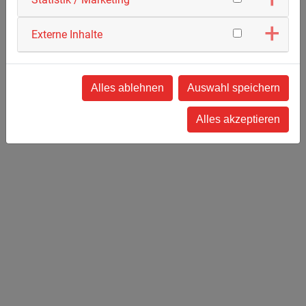
Externe Inhalte
St 2115, Ausbau Arnstorf – Wabach und
Neubau eines Geh- und Radweges (BA 2)
Alles ablehnen
Auswahl speichern
Verbreiterung der St 2115 Arnstorf - Wabach und
Alles akzeptieren
Neubau eines 650 m langen Abschnitts nördlich der
bestehenden Trasse.
Auf der gesamten Länge zwischen Geiselsdorf und
Arnstorf wurde die St 2115 mit einer neuen
Asphalttrag- und -deckschicht überzogen sowie zwei
neue Durchlässe unter der St 2115 mittels
gesteuerter Räumbohrung grabenlos verlegt und
eine Trinkwasserhauptleitung (DA 250) umverlegt.
Zusätzlich wurde ein Geh- und Radweg entlang der
St 2115 von Wabach bis Geiselsdorf ausgeführt.