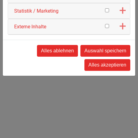
Auftraggeber:
Statistik / Marketing
TransnetBW, SuedLink GmbH & Co. KG
Bauzeit:
Externe Inhalte
2023 - 2025
Leistungen:
Alles ablehnen
Auswahl speichern
Ca. 450 km Trassenlänge (10 Baulose)
Alles akzeptieren