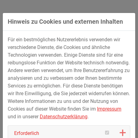
Hinweis zu Cookies und externen Inhalten
Für ein bestmögliches Nutzererlebnis verwenden wir
verschiedene Dienste, die Cookies und ähnliche
Technologien verwenden. Einige Dienste sind für eine
reibungslose Funktion der Website technisch notwendig.
Andere werden verwendet, um Ihre Benutzererfahrung zu
Tiefbau im Rahmen vorbereitender
analysieren und zu verbessern oder Ihnen bestimmte
archäologischer Arbeiten (VAA) für Projekt
Services zu ermöglichen. Für diese Dienste benötigen
SuedLink
wir Ihre Einwilligung, die Sie jederzeit widerrufen können.
Weitere Informationen zu uns und der Nutzung von
Oberbodenabtragungen und Herstellung eines
Cookies auf dieser Website finden Sie im
Impressum
archäologisch bewertbaren Baggerplanums zur
und in unserer
Datenschutzerklärung
.
Ermittlung des Sachstands vor Beginn der
Bauausführungsplanung im Projekt SuedLink.
Erforderlich