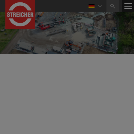
Referenzen Rohrleitungs- & Anlagenbau
HGÜ-Leitungen
Offshore Netzanbindungssysteme BorWin4
und DolWin4
Planung und schlüsselfertige Errichtung von