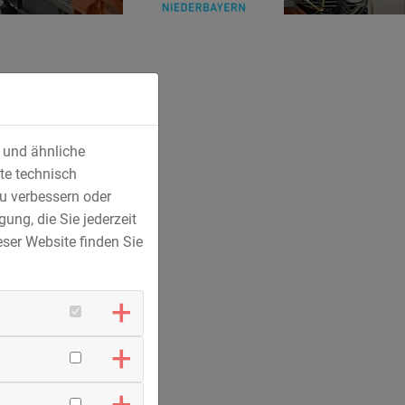
s und ähnliche
te technisch
u verbessern oder
ung, die Sie jederzeit
ser Website finden Sie
ung;