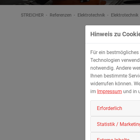
STREICHER
Referenzen
Elektrotechnik
Elektrotechnik
Hinweis zu Cookie
Referenzen Elektrotechnik
Für ein bestmögliches 
Technologien verwenden
Entwicklung robotergestützter Com
notwendig. Andere wer
Ihnen bestimmte Servic
Leistungsspektrum:
widerrufen können. We
im
Impressum
und in 
Gesamte Robotertechnik; Lasertracker zur Genauigk
Applikations-Software; Aufbau, Vermessung und I
Erforderlich
Einsatz
: u.a. für hochgenaue 3D-Rekonstruktion
Statistik / Marketin
Röntgenspannung
: 225 kV