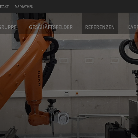
NTAKT
MEDIATHEK
GRUPPE
GESCHÄFTSFELDER
REFERENZEN
KAR