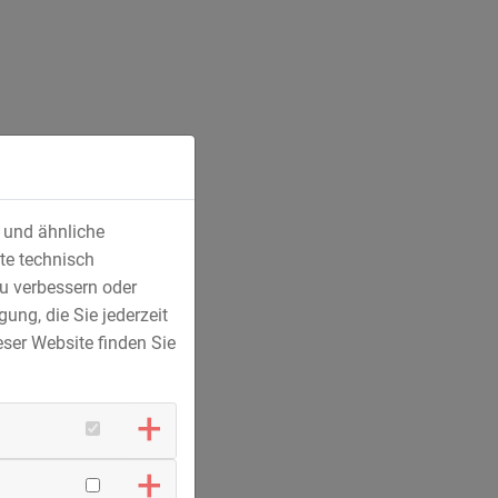
Bauteile
. Hochqualifizierte Mitarbeiter, moderne
ruchsvolle Schweißkonstruktionen und komplexe
s und ähnliche
komplexen Anlagen. Auf Kundenwunsch übernimmt
te technisch
u verbessern oder
ung, die Sie jederzeit
ser Website finden Sie
Apparatebau für die Verfahrenstechnik
Glasbeschichtung