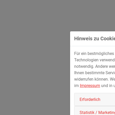
Vakuumbeschichtung
Halbleiterindustrie
Metallurgie
Luft- und Raumfahrttechnik
Elektronik
Die Leistungspalette reicht
von der Konstruktion über
Hinweis zu Cookie
Fertigungseinrichtungen mit Großbohrwerken und gro
Anlagen herzustellen.
Für ein bestmögliches 
Ein hoch qualifiziertes Team im Bereich der Elektro
Technologien verwenden
STREICHER auch die Montage vor Ort und unterstützt 
notwendig. Andere wer
Ihnen bestimmte Servic
widerrufen können. We
Leistungsspektrum
im
Impressum
und in 
Apparatebau für die Chemie- und
Erforderlich
Pharmaindustrie
Wärmetauscher
Statistik / Marketin