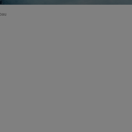
bau
logie
nenbau. Neben der
Fertigung von Sondermaschinen
ist das
 Konstruktion und Herstellung von Vakuumbehältern und -
Regelwerken spezialisiert.
en eingesetzt: