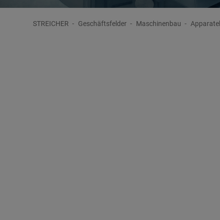
STREICHER
Geschäftsfelder
Maschinenbau
Apparate
Kompetenz im Maschinenbau
Apparatebau und Vakuumtechno
STREICHER besitzt langjährige Erfahrung im Maschi
Unternehmen auf die
kundenspezifische Entwicklung,
anlagen sowie Druckbehältern
gemäß allen gängigen 
Die Anlagen werden in den unterschiedlichsten Branch
Chemische Industrie
Pharmazeutische Industrie
Lebensmitteltechnologie