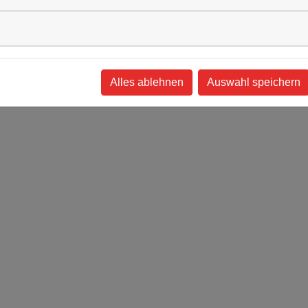
Silizium schmelzen/gießen
Solarzellenbeschichtung
Statoren für Windkraftanlagen
Alles ablehnen
Auswahl speichern
Apparatebau für die Metallurgie
Stranggussanlagen
Umschmelzanlagen EB, VAR, ESR, VIM-IC
Sinteröfen
Primärmetallurgische Anlagen VIM, VID,
VIPD
Pulvermetallurgie