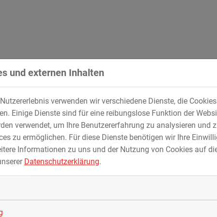
 Stahlbau und mechanische Fertigung bis hin zur Montage der 
s und externen Inhalten
ßzügig dimensionierte Hallen ermöglichen es STREICHER, ansp
Nutzererlebnis verwenden wir verschiedene Dienste, die Cookie
- und Automatisierungstechnik unterstützt die Ausführung der 
. Einige Dienste sind für eine reibungslose Funktion der Websi
bei der Inbetriebnahme.
den verwendet, um Ihre Benutzererfahrung zu analysieren und z
es zu ermöglichen. Für diese Dienste benötigen wir Ihre Einwillig
itere Informationen zu uns und der Nutzung von Cookies auf die
unserer
Datenschutzerklärung
.
Apparatebau für die Energieversorgung
Brenngasaufbereitung
g