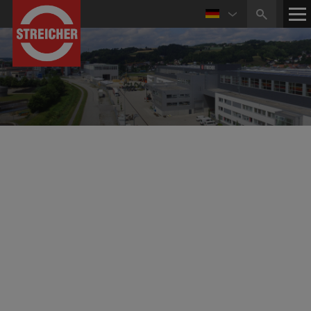
STREICHER Gruppe
Aktuelle Termine
Externe Termine
15
GaLaBau