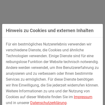
Sept.
15.09.2026 - 18.09.2026
2026
Messe Nürnberg
Aussteller: MAX STREICHER GmbH &
Co. KG aA
Hinweis zu Cookies und externen Inhalten
Virtuelle Termine
Für ein bestmögliches Nutzererlebnis verwenden wir
verschiedene Dienste, die Cookies und ähnliche
Aktuell gibt es keine Termine.
Technologien verwenden. Einige Dienste sind für eine
reibungslose Funktion der Website technisch notwendig.
Andere werden verwendet, um Ihre Benutzererfahrung zu
analysieren und zu verbessern oder Ihnen bestimmte
MAX STREICHER GmbH & Co.
Services zu ermöglichen. Für diese Dienste benötigen
Kommanditgesellschaft auf Aktien
wir Ihre Einwilligung, die Sie jederzeit widerrufen können.
Weitere Informationen zu uns und der Nutzung von
Schwaigerbreite 17
Cookies auf dieser Website finden Sie im
Impressum
94469 Deggendorf
und in unserer
Datenschutzerklärung
.
Deutschland