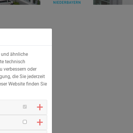
s und ähnliche
rlastverkehr
te technisch
u verbessern oder
r
ung, die Sie jederzeit
ser Website finden Sie
h