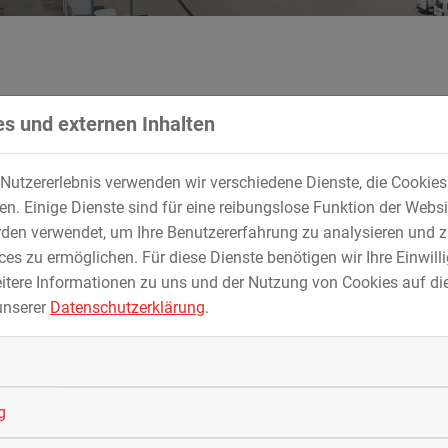
s und externen Inhalten
Nutzererlebnis verwenden wir verschiedene Dienste, die Cookie
omponenten von LNG-Tankstellen für den Schwe
. Einige Dienste sind für eine reibungslose Funktion der Websi
den verwendet, um Ihre Benutzererfahrung zu analysieren und z
st eine CO2-sparende Alternative zum Dieselkraftstoff, den imme
es zu ermöglichen. Für diese Dienste benötigen wir Ihre Einwillig
istet eine interaktive Karte der Deutschen Energie Agentur 152
itere Informationen zu uns und der Nutzung von Cookies auf die
 die STREICHER Anlagenbau GmbH & Co. KG im Auftrag der
unserer
Datenschutzerklärung
.
rd unter Normaldruck erst ab einer Temperatur von minus 164
z kommt hier moderne Tieftemperatur- bzw. Cryotechnik „cryo“,
g
n an Material, Fertigung und Isolierung der medienberührenden
es möglich, diese ohne externe Kühlung zu betreiben und dennoc