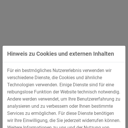
Eigenentwicklungen, der Verwendung von regenerativen
Energien, dem Durchführen regelmäßiger
Lärmmessungen am Arbeitsplatz, dem Fördern von
Fahrgemeinschaften und noch vielem mehr, konnte
STREICHER verschiedene Auszeichnungen in den
Bereichen Umwelt, Energie und Nachhaltigkeit erlangen.
Grundlage hierfür bieten unter anderem die
Hinweis zu Cookies und externen Inhalten
Zertifizierungen nach ISO 14001 und ISO 50001 sowie
die engagierte Arbeitsleistung der Mitarbeiter.
Für seine Leistungen erhielt STREICHER im Juli 2021
Für ein bestmögliches Nutzererlebnis verwenden wir
eine Auszeichnung für sein Umwelt-Engagement im
verschiedene Dienste, die Cookies und ähnliche
Rahmen des Umwelt- und Klimapakts Bayern. Sie wurde
Technologien verwenden. Einige Dienste sind für eine
im Auftrag des Staatsministers für Umwelt im
reibungslose Funktion der Website technisch notwendig.
Landratsamt Deggendorf durch Landrat Christian
Andere werden verwendet, um Ihre Benutzererfahrung zu
Bernreiter überreicht.
analysieren und zu verbessern oder Ihnen bestimmte
Services zu ermöglichen. Für diese Dienste benötigen
wir Ihre Einwilligung, die Sie jederzeit widerrufen können.
Weitere Informationen zu uns und der Nutzung von