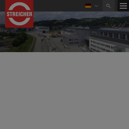
02.09.2021
STREICHER erhält Auszeichnung für Umwelt-
Engagement
Umweltschonendes, nachhaltiges und
energieeffizientes Arbeiten gehören bereits seit
Jahren zur Firmenphilosophie von STREICHER.
Durch den Einsatz von ressourcenschonenden und
emissionsarmen Maschinen und Geräten, innovativen