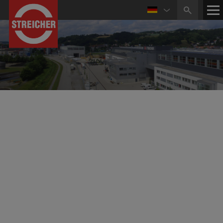
20.08.2024
MAX STREICHER erhält Zuschlag für wegweisendes
Infrastrukturprojekt im Rahmen der Energiewende
Der Übertragungsnetzbetreiber Amprion hat
Tiefbauleistungen für mehr als 1.300 Kilometer
Erdkabeltrasse vergeben.
Die Aufträge für die Gleichstromprojekte Korridor B und
Rhein-Main-Link wurden an drei Arbeitsgemeinschaften