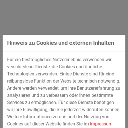
vergeben.
MAX STREICHER wird in Arbeitsgemeinschaft mit
LEONHARD WEISS den Korridor B Süd, der sich von
Gladbeck und Hamm über Rheine bis Cloppenburg
erstreckt, bei der Planung unterstützen und umsetzen.
Hinweis zu Cookies und externen Inhalten
Die Gesamtlänge dieser Höchstspannungs-Gleichstrom-
Verbindung beläuft sich auf 411 km.
Für ein bestmögliches Nutzererlebnis verwenden wir
Weitere Details finden Sie in der ausführlichen
verschiedene Dienste, die Cookies und ähnliche
Pressemeldung von Amprion:
Technologien verwenden. Einige Dienste sind für eine
reibungslose Funktion der Website technisch notwendig.
Link zum PDF.
Andere werden verwendet, um Ihre Benutzererfahrung zu
analysieren und zu verbessern oder Ihnen bestimmte
Services zu ermöglichen. Für diese Dienste benötigen
wir Ihre Einwilligung, die Sie jederzeit widerrufen können.
Weitere Informationen zu uns und der Nutzung von
Cookies auf dieser Website finden Sie im
Impressum