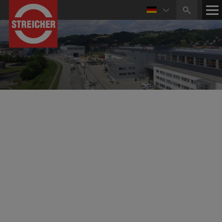
25.08.2021
Video zum Projekt „HDD-Bohrungen Emden-
Conneforde“
Die Ausführung der HDD-Bohrungen im Rahmen
des Drehstromleitungs-Projekts Emden-Conneforde
wurde durch regelmäßige Video-Aufnahmen
begleitet.
Dazu ist nun ein kurzes Video entstanden, das Sie unter