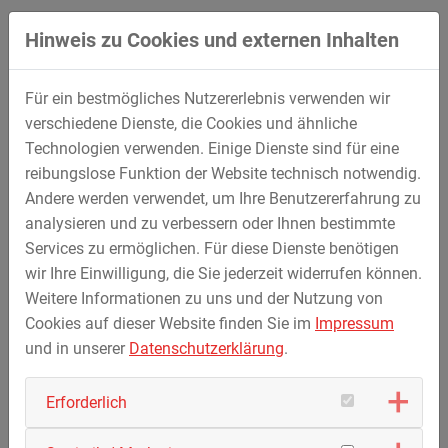
folgendem Link finden:
Hinweis zu Cookies und externen Inhalten
Link zu Youtube
Im Rahmen einer
News vom 17. März 2021
haben wir
Für ein bestmögliches Nutzererlebnis verwenden wir
bereits kurz über das Projekt berichtet.
verschiedene Dienste, die Cookies und ähnliche
Technologien verwenden. Einige Dienste sind für eine
reibungslose Funktion der Website technisch notwendig.
Andere werden verwendet, um Ihre Benutzererfahrung zu
analysieren und zu verbessern oder Ihnen bestimmte
Services zu ermöglichen. Für diese Dienste benötigen
wir Ihre Einwilligung, die Sie jederzeit widerrufen können.
Weitere Informationen zu uns und der Nutzung von
Cookies auf dieser Website finden Sie im
Impressum
und in unserer
Datenschutzerklärung
.
Zurück zur Übersicht
Erforderlich