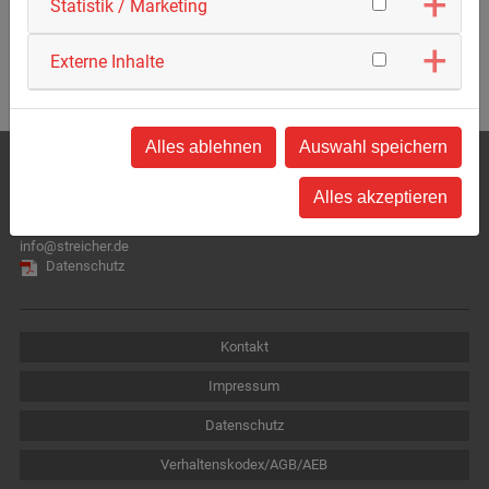
Statistik / Marketing
Externe Inhalte
Alles ablehnen
Auswahl speichern
MAX STREICHER GmbH & Co. KG aA
Schwaigerbreite 17
Alles akzeptieren
94469 Deggendorf
Tel.:
+49 991 330-0
info@streicher.de
Datenschutz
Kontakt
Impressum
Datenschutz
Verhaltenskodex/AGB/AEB