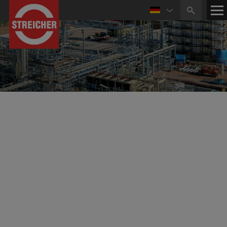
STREICHER Anlagenbau GmbH & Co. KG
Planung und Errichtung komplexer technischer
Anlagen
An
den