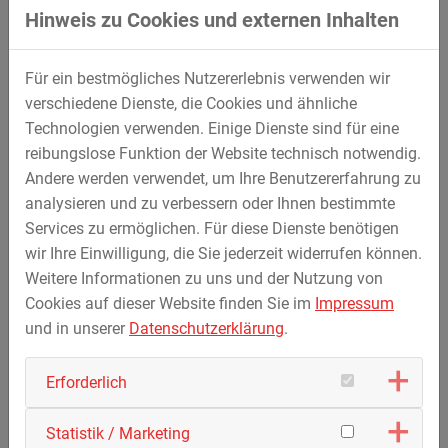
Hinweis zu Cookies und externen Inhalten
Für ein bestmögliches Nutzererlebnis verwenden wir
verschiedene Dienste, die Cookies und ähnliche
BHKW, Heizungs- /
Technologien verwenden. Einige Dienste sind für eine
Lüftungs- /Klimatechnik
reibungslose Funktion der Website technisch notwendig.
Andere werden verwendet, um Ihre Benutzererfahrung zu
BHKW
analysieren und zu verbessern oder Ihnen bestimmte
Industriewärmeanlagen
Services zu ermöglichen. Für diese Dienste benötigen
z.B. für Produktionsstätten und öffentliche
wir Ihre Einwilligung, die Sie jederzeit widerrufen können.
Gebäude wie Krankenhäuser
Weitere Informationen zu uns und der Nutzung von
Prozesswärmeanlagen
Cookies auf dieser Website finden Sie im
Impressum
z.B. in infrastrukturellen Anlagen wie
und in unserer
Datenschutzerklärung
.
Gasanlagen (GDRMA, BGEA, WSEA etc.)
Mischversorgungs-
anlagen
Erforderlich
z.B. BHKW zur Wärme- und Stromversorgung
Statistik / Marketing