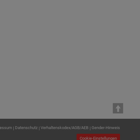
in STREICHER Mischanlagen
GmbH & Co. KG
Die Donau-Asphalt GmbH & Co. Bau- und Misch
KG wurde mit Wirkung zum 09. August 2023 in
STREICHER…
te
ressum
Datenschutz
Verhaltenskodex/AGB/AEB
Gender-Hinweis
Cookie-Einstellungen