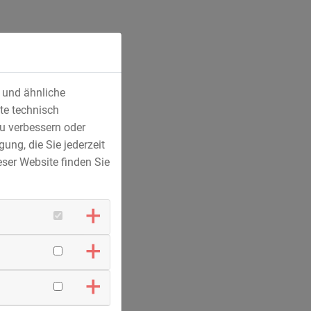
Horizontalbohranlage HDD45-E in der Nähe von
Hof im Einsatz. Für das…
s und ähnliche
te technisch
u verbessern oder
ung, die Sie jederzeit
ser Website finden Sie
12.01.2024
Deiche, Brücken, Schöpfwerke –
Donauausbau geht voran