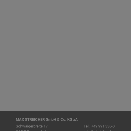
STREICHER GmbH & Co. KG aA
Auszeichnung für die von STREICHER
durchgeführte Modernisierung des Rohrlegers
Komatsu D355
MAX STREICHER GmbH & Co. KG aA
Schwaigerbreite 17
Tel.:
+49 991 330-0