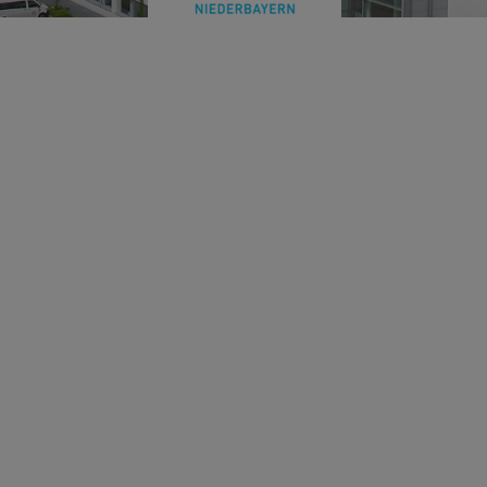
09.04.2024
Bohrungen für SuedOstLink
Derzeit ist die vollelektrische