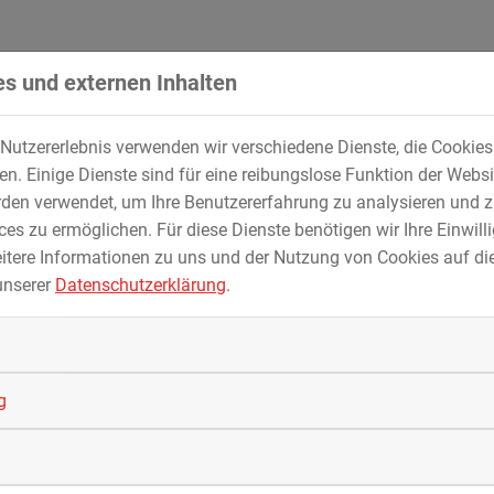
Bergen bei Brixen, Südtirol – ist um eine
Attraktion…
s und externen Inhalten
Nutzererlebnis verwenden wir verschiedene Dienste, die Cookie
. Einige Dienste sind für eine reibungslose Funktion der Websi
den verwendet, um Ihre Benutzererfahrung zu analysieren und z
es zu ermöglichen. Für diese Dienste benötigen wir Ihre Einwillig
itere Informationen zu uns und der Nutzung von Cookies auf die
unserer
Datenschutzerklärung
.
g
4
13.02.2024
Energiewende in Italien
MAX STREICHER S.p.A. baut