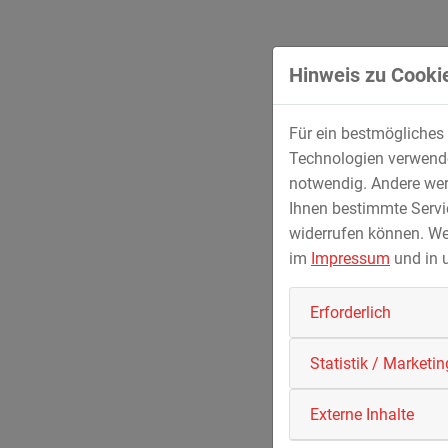
Monaten grundsaniert.
Hinweis zu Cookie
Für ein bestmögliches 
Technologien verwenden
notwendig. Andere wer
Ihnen bestimmte Servic
widerrufen können. We
im
Impressum
und in 
Erforderlich
Statistik / Marketin
22.02.202
Anspruchsvolle Technik
Externe Inhalte
STREICHER Anlagenbau errichtet